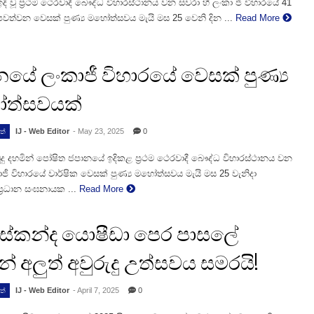
ි වූ ප්‍රථම ථෙරවාදී බෞද්ධ විහාරස්ථානය වන සවරා හී ලංකා ජී විහාරයේ 41
වත්වන වෙසක් පුණ්‍ය මහෝත්සවය මැයි මස 25 වෙනි දින ...
Read More
යේ ලංකාජී විහාරයේ වෙසක් පුණ්‍ය
ත්සවයක්
IJ - Web Editor
- May 23, 2025
0
ත්
දු දහමින් පෝෂිත ජපානයේ ඉදිකළ ප්‍රථම ථෙරවාදී බෞද්ධ විහාරස්ථානය වන
ජී විහාරයේ වාර්ෂික වෙසක් පුණ්‍ය මහෝත්සවය මැයි මස 25 වැනිදා
‍රධාන සංඝනායක ...
Read More
ස්කන්ද යොෂීඩා පෙර පාසලේ
න් අලුත් අවුරුදු උත්සවය සමරයි!
IJ - Web Editor
- April 7, 2025
0
ත්