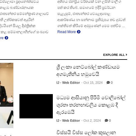
ිප්ලොමා ප්‍රදානෝත්සවය
අතිශය ජනප්‍රිය චරිතයක් වන ලසිත් මාලිංග
 කොළඹ බණ්ඩාරනායක
පත් කර තිබේ. සමාගමේ ඉදිරි ප්‍රවර්ධන
ාත්‍යන්තර සම්මන්ත්‍රණ ශාලාවේ
සැළැසුම්, ජාත්‍යන්තර වෙළෙඳපොළ
ති උත්ර්කෂවත් අයුරින්
ආකර්ෂණය හා සන්නාම ප්‍රතිරූපය තව දුරටත්
ිවයිනේ සියලු දිස්ත්‍රික්ක
ශක්තිමත් කිරීමේ අරමුණෙන් මෙම පත්වීම ...
ළ සම්මානලාභීන්ගේ සංඛ්‍යාව
Read More
ore
EXPLORE ALL
ශ්‍රී ලංකා නෙට්බෝල් කණ්ඩායම
අගමැතිනිය හමුවෙයි
IJ - Web Editor
- Oct 15, 2024
0
මධ්‍යම ආසියානු පිරිමි වොලිබෝල්
ශුරතා තරනඟාවලිය කොළඹ දී
ඇරඹෙයි
IJ - Web Editor
- Oct 2, 2024
0
විස්සයි විස්ස ලෝක කුසලාන