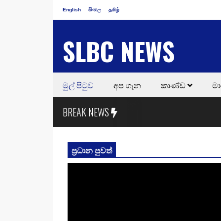
English
සිංහල
தமிழ்
SLBC NEWS
මුල් පිටුව
අප ගැන
කාණ්ඩ
මා
BREAK NEWS
ප්‍රධාන පුවත්