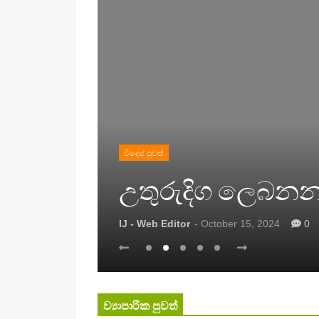
ාලයෙන්
විදෙස් පුවත්
උතුරුදිග ලෙබනනයට
IJ - Web Editor
- October 15, 2024
0
ව්‍යාපාරික පුවත්