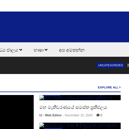
ධ්‍ය ජාලය
භාෂා
අප අමතන්න
Maximize
UNCATEGORIZED
EXPLORE ALL
දේශීය පුවත්
මහ මැතිවරණයේ සමස්ත ප්‍රතිඵලය
IJ - Web Editor
- November 15, 2024
0