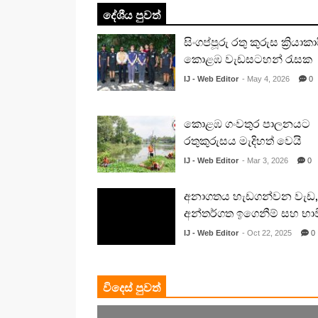
දේශීය පුවත්
සිංගප්පූරු රතු කුරුස ක්‍රියාකා
කොළඹ වැඩසටහන් රැසක
IJ - Web Editor
- May 4, 2026
0
කොළඹ ගංවතුර පාලනයට
රතුකුරුසය මැදිහත් වෙයි
IJ - Web Editor
- Mar 3, 2026
0
අනාගතය හැඩගන්වන වැඩ,
අන්තර්ගත ඉගෙනීම් සහ භා
IJ - Web Editor
- Oct 22, 2025
0
විදෙස් පුවත්