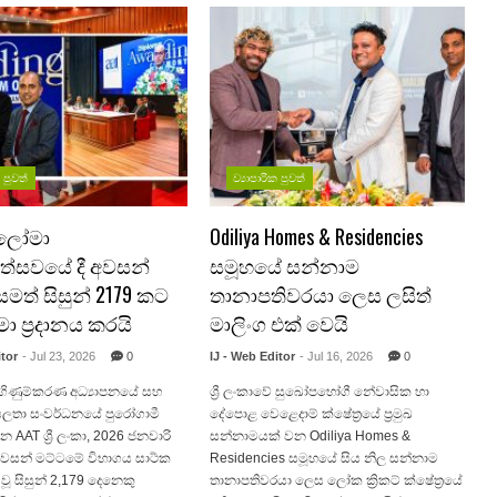
ක පුවත්
ව්‍යාපාරික පුවත්
ප්ලෝමා
Odiliya Homes & Residencies
ෝත්සවයේ දී අවසන්
සමූහයේ සන්නාම
මත් සිසුන් 2179 කට
තානාපතිවරයා ලෙස ලසිත්
ා ප්‍රදානය කරයි
මාලිංග එක් වෙයි
itor
- Jul 23, 2026
0
IJ - Web Editor
- Jul 16, 2026
0
වේ ගිණුම්කරණ අධ්‍යාපනයේ සහ
ශ්‍රී ලංකාවේ සුඛෝපභෝගී නේවාසික හා
ුසලතා සංවර්ධනයේ පුරෝගාමී
දේපොළ වෙළෙදාම් ක්ෂේත්‍රයේ ප්‍රමුඛ
AT ශ්‍රී ලංකා, 2026 ජනවාරි
සන්නාමයක් වන Odiliya Homes &
වසන් මට්ටමේ විභාගය සාර්‍ථක
Residencies සමූහයේ සිය නිල සන්නාම
ූ සිසුන් 2,179 දෙනෙකු
තානාපතිවරයා ලෙස ලෝක ක්‍රිකට් ක්ෂේත්‍රයේ