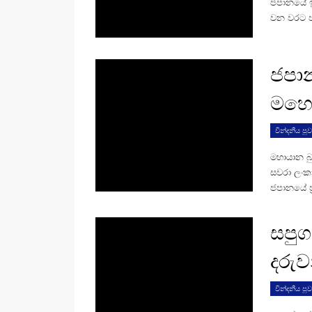
ජපානයේ ඉද
වන වරට ප
ජපාන
මහෝ
වින්දනීය පුව
මහායාන බු
සවරා ලංකා
ජපානයේ ප්
සපුග
දරුව
වින්දනීය පුව