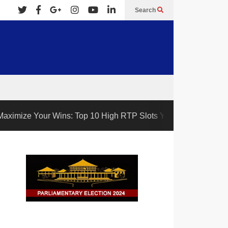
Search
 Your Wins: Top 10 High RTP Slots You Must Play This Year