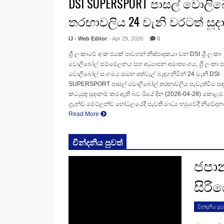
DSI SUPERSPORT පාසල් වොලි
තරඟාවලිය 24 වැනි වරටත් සූද
IJ - Web Editor
- Apr 29, 2026
0
ශ්‍රී ලංකාවේ අංක එකේ පාවහන් නිෂ්පාදකයා වන DSI ශ්‍රී ලංකා
වොලිබෝල් සම්මේලනය සහ අධ්‍යාපන අමාත්‍යංශය, ශ්‍රී ලංකා ප
වොලිබෝල් සංගමය සමඟ අත්වැල් බැඳගනිමින් 24 වැනි DSI
SUPERSPORT පාසල් වොලිබෝල් තරඟාවලිය පැවැත්වීම සඳහ
කටයුතු සූදානම් කර ඇති බව ඊයේ දින (2026-04-28) කොළඹ
ග්‍රෑන්ඩ් මේට්ලන්ඩ් හෝටලයේදී පැවති මාධ්‍ය හමුවේදී නිවේදනය
Read More
වින්දනීය පුවත්
ජපාන
සිරි
වින්දනීය පුව