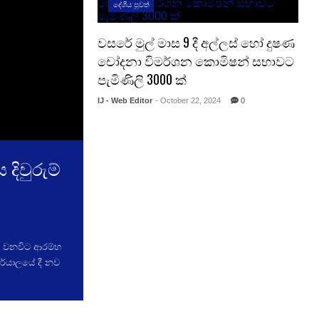
දේශීය පුවත්
වසරේ මුල් මාස 9 දී අල්ලස් හෝ දුෂණ
චෝදනා විමර්ශන කොමිෂන් සභාවට
පැමිණිලි 3000 ක්
IJ - Web Editor
- October 22, 2024
0
දිවුරුම්
මේ වනවිට ආරම්භ
ර්යාලයේ දී නව
ore