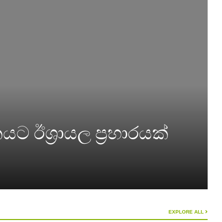
 ඊශ්‍රායල ප්‍රහාරයක්
EXPLORE ALL