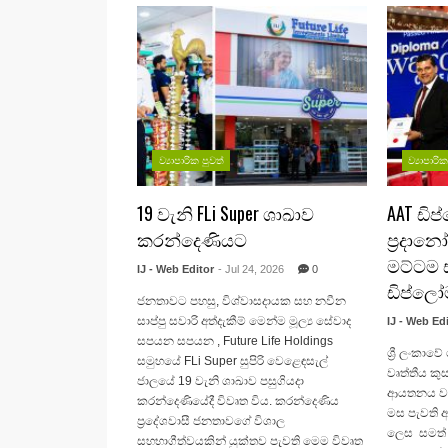
ව්‍යාපාරික පුවත්
ව්‍යාපාරි
19 වැනි FLi Super ශාඛාව
AAT ඩි
කරන්දෙණියට
ප්‍රදාන
මට්ටම ස
IJ - Web Editor
- Jul 24, 2026
0
ඩිප්ලෝම
ජනතාවට පහසු, විශ්වාසදායක සහ නවීන
සාප්පු සවාරි අත්දැකීම් මෙන්ම මූල්‍ය සේවාද
IJ - Web Ed
සපයන සපයන , Future Life Holdings
ශ්‍රී ලංකා
සමුහයේ FLi Super සුපිරි වෙළෙඳසැල්
වෘත්තීය ක
ජාලයේ 19 වැනි ශාඛාව පසුගියදා
ආයතනය වන A
කරන්දෙණියේදී විවෘත විය. කරන්දෙණිය
මස පැවති අ
ප්‍රදේශවාසී ජනතාවගේ විශාල
ලෙස සමත් ව
සහභාගීත්වයකින් යුක්තව පැවති මෙම විවෘත