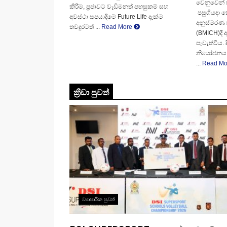
වෙනුවෙන් ඩ
කිරීම, ප්‍රජාවට වැඩිමනත් පහසුකම් සහ
පසුගියදා
අවස්ථා සපයාදිමේ Future Life දැක්ම
අනුස්මරණ ජ
තවදුරටත් ...
Read More
(BMICH)දී අ
පැවැත්වීය. ද
නියෝජනය ක
...
Read M
ක්‍රීඩා පුවත්
ව්‍යාපාරික පුවත්