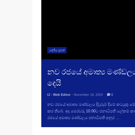
දේශීය පුවත්
නව රජයේ අමාත්‍ය මණ්ඩලය 
දෙයි
IJ - Web Editor
- November 18, 2024
0
නව රජයේ අමාත්‍ය මණ්ඩලය දිවුරුම් දීමේ කටයුතු 
කර තිබේ. ‍අද පෙරවරු 10.00ට ජනාධිපති ලේකම් කා
රජයේ අමාත්‍ය මණ්ඩලය ජනාධිපති අනුර ...
Read M