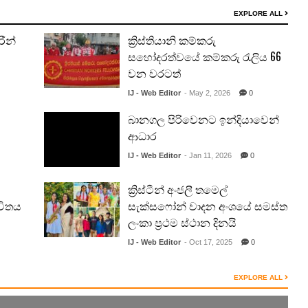
EXPLORE ALL
රීන්
ක්‍රිස්තියානි කම්කරු
සහෝදරත්වයේ කම්කරු රැලිය 66
වන වරටත්
IJ - Web Editor
- May 2, 2026
0
බානගල පිරිවෙනට ඉන්දියාවෙන්
ආධාර
IJ - Web Editor
- Jan 11, 2026
0
ක්‍රිස්ටීන් අංජලී තමෙල්
විතය
සැක්සෆෝන් වාදන අංශයේ සමස්ත
ලංකා ප්‍රථම ස්ථාන දිනයි
IJ - Web Editor
- Oct 17, 2025
0
EXPLORE ALL