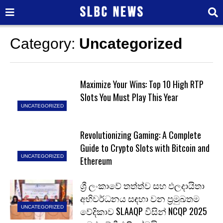
Category:
Uncategorized
Maximize Your Wins: Top 10 High RTP
Slots You Must Play This Year
UNCATEGORIZED
Revolutionizing Gaming: A Complete
Guide to Crypto Slots with Bitcoin and
UNCATEGORIZED
Ethereum
ශ්‍රී ලංකාවේ තත්ත්ව සහ ඵලදායිතා
අභිවර්ධනය සඳහා වන ප්‍රමුඛතම
UNCATEGORIZED
වේදිකාව SLAAQP විසින් NCQP 2025