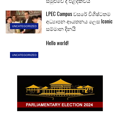
සමුළුවේ දී එළිදක්වයි
LPEC Campus වසරේ විශිෂ්ටතම
අධ්‍යාපන ආයතනය ලෙස Iconic
UNCATEGORIZED
සම්මාන දිනයි
Hello world!
UNCATEGORIZED