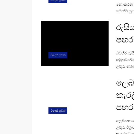
නොකරන බව
මෙන්ම යු
රුසි
පහර
බටහිර රුස
විදෙස් පුවත්
හමුදාවන්
උතුරු කොර
ලෙබ
කැරල
පහර
විදෙස් පුවත්
ලෙබනනයේ හ
උතුරු ඊශ්
නගරයට ප්‍