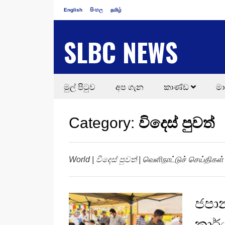
English
සිංහල
தமிழ்
SLBC NEWS
මුල් පිටුව
අප ගැන
කාණ්ඩ
මා
Category:
විදෙස් පුවත්
World | විදෙස් පුවත් | வெளிநாட்டுச் செய்திகள்
ජපාන
කාර්