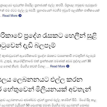
්‍රායලයට දැවැන්ත මිසයිල ප්‍රහාරයක් එල්ල කරයි. ඊශ්‍රායල හමුදාව පැවසුවේ
0 ක් එම රටට එල්ල වූ බවයි. ප්‍රහාරයෙන් බටහිර ඉවුරේ පලස්තින ජාතිකයෙක්
.
Read More
ිකාවේ ප්‍රදේශ රැසකට හෙලීන් සුළි
ටුවෙන් දැඩි බලපෑම්
ළි කුණාටුවෙන් ඇමෙරිකාවේ ප්‍රදේශ රැසකට ව්‍යසනකාරී ගංවතුරින් බලපෑම්
බේ. උතුරු කැරෝලිනාවේ එක් ප්‍රාන්තයක පමණක් අවම පුද්ගලයන් 30
ය ගොස් තිබේ. මියගිය තවත් විශාල ...
Read More
‍රායලය ලෙබනනයට එල්ල කරන
හාර හේතුවෙන් මිලියනයක් අවතැන්
හමුදාව ලෙබනනයට අඛණ්ඩව ගුවන් ප්‍රහාර එල්ල කරමින් සිටී. ඊයේ සිදු කළ
ලින් ලෙබනන් වැසියන් 50 දෙනෙකු පමණ මියගිය බව ලෙබනන් සෞඛ්‍ය