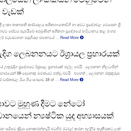
් වැඩක්
‍රී ලංකා තානාපති කාර්යාලය අශිකගා-තොචිගි හා අවට ප්‍රදේශවල වෙසෙන ශ්‍රී
‍රජාවට සේවය සැපයීමේ අරමුණින් අශිකගා ප්‍රදේශයේ සංවිධානය කළ ජංගම
ලර් වැඩසටහන පසුගියදා ජපානයේ ...
Read More
ුදිග ලෙබනනයට ඊශ්‍රායල ප්‍රහාරයක්
තුරුදිග ප්‍රදේශයට ඊශ්‍රායල ප්‍රහාරයක් එල්ල වෙයි. ලෙබනන නිලධාරින්
ප්‍රහාරයෙන් 09 දෙනෙකු මරණයට පත්වු බවයි. එහෙත් , ලෙබනන රතුකුරුස
වාර්තාවල මිය ගිය සංඛ්‍යාව 18 ක් ...
Read More
යාවට මුහුණ දීමට නේටෝ
ධානයෙන් න්‍යෂ්ටික යුද අභ්‍යාසයක්
සමඟ සමීපව ක්‍රියා නොකරන්නැයි බටහිර රටවල් කරන ඉල්ලීම තැකීමකට ලක්