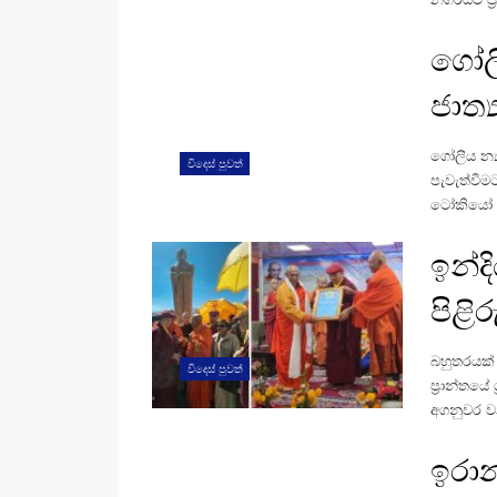
ගෝලී
ජාත්
ගෝලීය න්‍
විදෙස් පුවත්
පැවැත්වීම
ටෝකියෝ හිද
ඉන්ද
පිළි
බහුතරයක්
විදෙස් පුවත්
ප්‍රාන්තය
අගනුවර වන 
ඉරාන