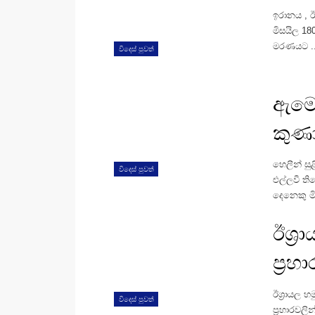
ඉරානය , ඊශ
මිසයිල 18
මරණයට ..
විදෙස් පුවත්
ඇමෙර
කුණා
හෙලීන් සු
විදෙස් පුවත්
එල්ලවී ති
දෙනෙකු මි
ඊශ්
ප්‍ර
ඊශ්‍රායල 
විදෙස් පුවත්
ප්‍රහාරව