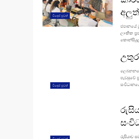
අලුත
විදෙස් පුවත්
ජපානයේ ශ්
ලාංකික ප්
කොන්සියු
උතුර
ලෙබනනයේ උ
පැවසුවේ 
සංවිධානයේ 
විදෙස් පුවත්
රුසි
සංවි
රුසියාව 
විදෙස් පුවත්