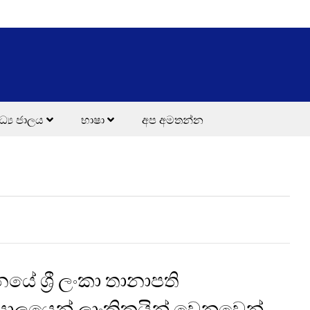
ධ්‍ය ජාලය
භාෂා
අප අමතන්න
යේ ශ්‍රී ලංකා තානාපති
යාලයෙන් ලාංකිකයින් වෙනුවෙන්