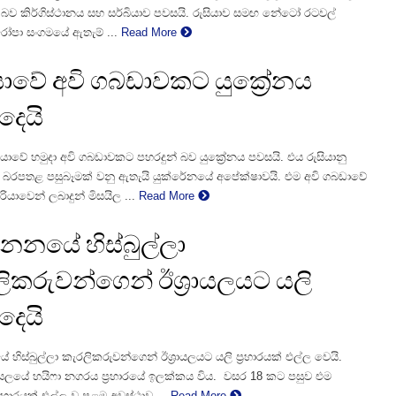
 කිර්ගිස්ථානය සහ සර්බියාව පවසයි. රුසියාව සමඟ නේටෝ රටවල්
රෝපා සංගමයේ ඇතැම් ...
Read More
යාවේ අවි ගබඩාවකට යුක්‍රේනය
දෙයි
ියාවේ හමුදා අවි ගබඩාවකට පහරදුන් බව යුක්‍රේනය පවසයි. එය රුසියානු
ට බරපතළ පසුබෑමක් වනු ඇතැයි යුක්රේනයේ අ‍පේක්ෂාවයි. එම අවි ගබඩාවේ
ියාවෙන් ලබාදුන් මිසයිල ...
Read More
නනයේ හිස්බුල්ලා
ිකරුවන්ගෙන් ඊශ්‍රායලයට යලි
දෙයි
ිස්බුල්ලා කැරලිකරුවන්ගෙන් ඊශ්‍රායලයට යලි ප්‍රහාරයක් එල්ල වෙයි.
‍රායලයේ හයිෆා නගරය ප්‍රහාරයේ ඉලක්කය විය. වසර 18 කට පසුව එම
රහාරයක් එල්ල වූ පළමු අවස්ථාව ...
Read More