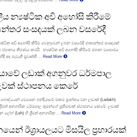
ය න්‍යෂ්ටික අවි අහෝසි කිරීමේ
‍යන්තර සංසදයක් ලබන වසරේදී
යෂ්ටික අවි අහෝසි කිරීම වෙනුවෙන් ලබන වසරේදී ජාත්‍යන්තර සංසදයක්
ට ජපානය තීරණය කරයි. න්‍යෂ්ටික අවි අහෝසි කිරීමේ ජපාන ව්‍යාපාරය
ී අද පැවැති ප්‍රවෘත්ති ...
Read More
ියාවේ ලඩාක් අගනුවර ධර්මපාල
රුවක් ස්ථාපනය කෙරේ
 බෞද්ධයන් වෙසෙන ඉන්දියාවේ එකම ප්‍රාන්තය වන ලඩාක් (Ladakh)
ේ ශ්‍රීමත් අනගාරික ධර්මපාල තුමන්ගේ ප්‍රතිමාවක් ස්ථාපනය කෙරේ. ලඩාක්
ලේහ් (Leh) හි ශ්‍රීමත් අනගාරික ...
Read More
යෙන් ඊශ්‍රායලයට මිසයිල ප්‍රහාරයක්