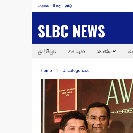
English
සිංහල
தமிழ்
SLBC NEWS
මුල් පිටුව
අප ගැන
කාණ්ඩ
මා
Home
Uncategorized