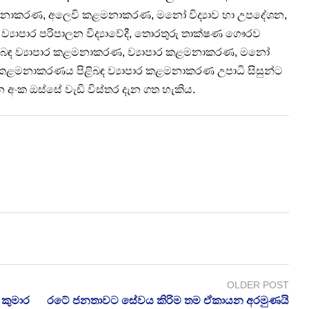
මනාකරණ, අලෙවි කළමනාකරණ, මනෝ විද්‍යාව හා උපදේශන,
සහ ව්‍යාපාර පරිපාලන විද්‍යාවේදී, තොරතුරු තාක්ෂණ ගෞරව
ිබඳ ව්‍යාපාර කළමනාකරණ, ව්‍යාපාර කළමනාකරණ, මනෝ
ලෙවි කළමනාකරණය පිළිබඳ ව්‍යාපාර කළමනාකරණ උපාධි සිසුන්ට
 අංක ඔස්සේ වැඩි විස්තර දැන ගත හැකිය.
OLDER POST
 කුමාර
රටේ ජනතාවට සේවය කිරිම තම ඒකායන අරමුණයි