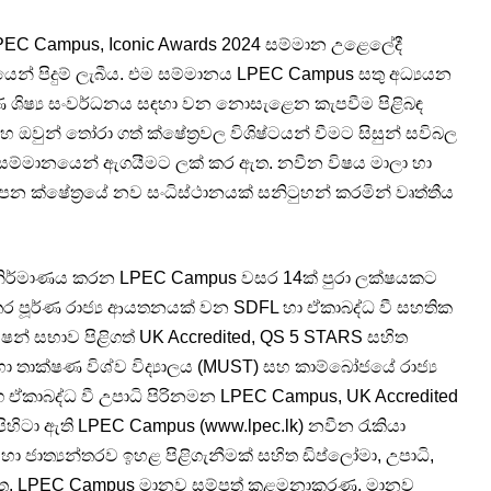
 LPEC Campus, Iconic Awards 2024 සම්මාන උළෙලේදී
න් පිදුම් ලැබීය. එම සම්මානය LPEC Campus සතු අධ්‍යයන
පූර්ණ ශිෂ්‍ය සංවර්ධනය සඳහා වන නොසැළෙන කැපවීම පිළිබඳ
හ ඔවුන් තෝරා ගත් ක්ෂේත්‍රවල විශිෂ්ටයන් වීමට සිසුන් සවිබල
සම්මානයෙන් ඇගයීමට ලක් කර ඇත. නවීන විෂය මාලා හා
න ක්ෂේත්‍රයේ නව සංධිස්ථානයක් සනිටුහන් කරමින් වෘත්තීය
 නිර්මාණය කරන LPEC Campus වසර 14ක් පුරා ලක්ෂයකට
 අතර පූර්ණ රාජ්‍ය ආයතනයක් වන SDFL හා ඒකාබද්ධ වී සහතික
න කොමිෂන් සභාව පිළිගත් UK Accredited, QS 5 STARS සහිත
‍යා හා තාක්ෂණ විශ්ව විද්‍යාලය (MUST) සහ කාම්බෝජයේ රාජ්‍ය
සමග ඒකාබද්ධ වී උපාධි පිරිනමන LPEC Campus, UK Accredited
හිටා ඇති LPEC Campus (www.lpec.lk) නවීන රැකියා
 ජාත්‍යන්තරව ඉහළ පිළිගැනීමක් සහිත ඩිප්ලෝමා, උපාධි‍,
දි ඇත. LPEC Campus මානව සම්පත් කළමනාකරණ, මානව