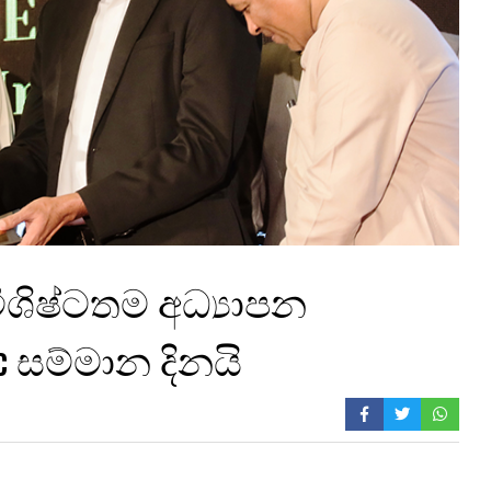
ිශිෂ්ටතම අධ්‍යාපන
 සම්මාන දිනයි