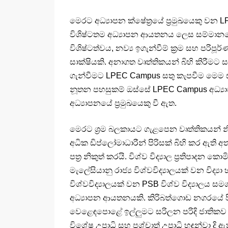
මෙරට අධ්‍යාපන ක්ෂේත්‍රයේ ප්‍රමුඛයෙකු වන
විශිෂ්ටතම අධ්‍යාපන ආයතනය ලෙස සම්මානයෙ
විශිෂ්ටත්වය, නව්‍ය ඉගැන්වීම් ක්‍රම සහ පරි
සාක්ෂියකි. අනාගත වෘත්තිකයන් බිහි කිරීමට ස
ගැන්වීමට LPEC Campus සතු කැපවීම මෙම 
නූතන පහසුකම් ඔස්සේ LPEC Campus අධ්‍යාප
අධ්‍යාපනයේ ප්‍රමුඛයෙකු වී ඇත.
මෙරට ශ්‍රම බලකායට ගැළපෙන වෘත්තිකයන්
අධික ඩිප්ලෝමාධාරීන් පිරිසක් බිහි කර ඇති
පත්‍ර නිකුත් කරයි. විශ්ව විද්‍යාල ප්‍රතිපාද
මැලේසියානු රාජ්‍ය විශ්වවිද්‍යාලයක් වන විද්
විශ්වවිද්‍යාලයක් වන PSB විශ්ව විද්‍යාලය 
අධ්‍යාපන ආයතනයකි. කිරිබත්ගොඩ නගරයේ පි
වෙළෙඳපොළේ ඉල්ලුමට සරිලන පරිදි ජාතිකව හා
විශේෂ උපාධි සහ පශ්චාත් උපාධි හඳුන්වා 