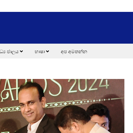
ධ්‍ය ජාලය
භාෂා
අප අමතන්න