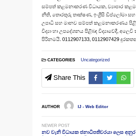
සම්පත් කළමනාකරණ විධායක, ව්‍යාපාර කළ
නීති, තොරතුරු තාක්ෂණ, ඉංග්‍රීසි ඩිප්ලෝමා 
උපාධි සහ මානව සම්පත් කළමනාකරණය පිළ
විද්‍යා හා උපදේශනය පිළිබඳ විද්‍යාවේදී, අ
පිරිනමයි. 0112907133, 0112907429 දුරකතන
Uncategorized
CATEGORIES
Share This
AUTHOR
IJ - Web Editor
NEWER POST
නව වැනි විධායක ජනාධිපතිවරයා ලෙස අනුර