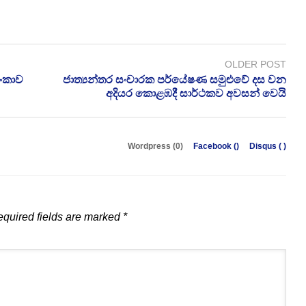
OLDER POST
ලංකාව
ජාත්‍යන්තර සංචාරක පර්යේෂණ සමුළුවේ දස වන
අදියර කොළඹදී සාර්ථකව අවසන් වෙයි
Wordpress (0)
Facebook (
)
Disqus (
)
quired fields are marked
*