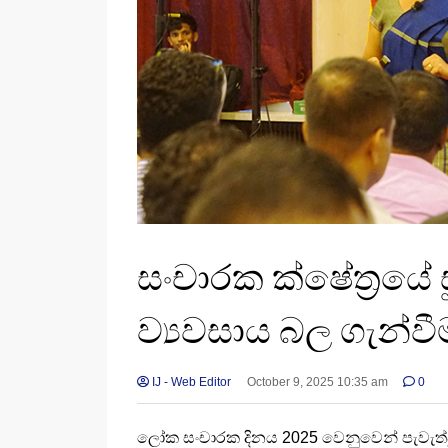
සංචාරක ක්ෂේත්‍රයේ ස
ව්‍යවසාය බල ගැන්ව
IJ - Web Editor
October 9, 2025 10:35 am
0
ලෝක සංචාරක දිනය 2025 වෙනුවෙන් පැවැත්වු