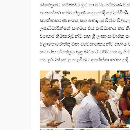
ක්ෂේත්‍රයට සම්බන්ධ සුළු හා මධ්‍ය පරිමාණ
ජාත්‍යන්තර සම්මන්ත්‍රණ ශාලාවේදී පැවැත්විණි
සහතිකකරණ අංශය සහ කොළඹ විශ්ව විද්‍ය
උපාධිධාරීන්ගේ සංගමය එය සංවිධානය කර තිබිණ
ව්‍යාපාර හිමිකරුවන්ට සහ ශ්‍රී ලංකා සංචාරක ස
බලාපොරොත්තු වන ව්‍යවසායකයන්ට සහාය වී
සංචාරක ක්ෂේත්‍රය තුළ තිරසාර වර්ධනය ඇති ක
තව දුරටත් ඉහළ නැංවීමට අපේක්ෂා කරන ලදී.