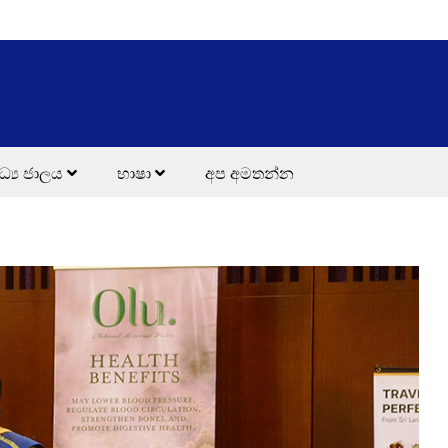
ධ්‍ය ජාලය
භාෂා
අප අමතන්න