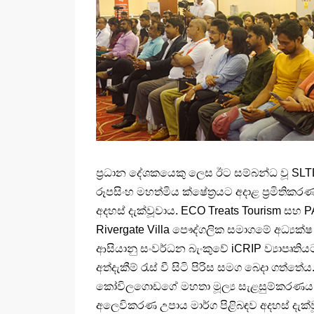
ප්‍රධාන දේශකයෙකු ලෙස ඊට සම්බන්ධ වූ SL
රූපසිංහ මහත්මිය ක්ෂේත්‍රයට අදාළ ප්‍රමිතික
අදහස් දැක්වූවාය. ECO Treats Tourism ස
Rivergate Villa පෞද්ගලික සමාගමේ අධ්‍ය
ආසියානු සංවර්ධන බැංකුවේ iCRIP ව්‍යාපෘත
අත්දැකීම් රැස් වී සිටි පිරිස සමග බෙදා ගත්ත
කෝවිලගොඩගේ මහතා මූල්‍ය සැළසුම්කරණය සහ ස
අලෙවිකරණ උපාය මාර්ග පිළිබඳව අදහස් දැක්ව