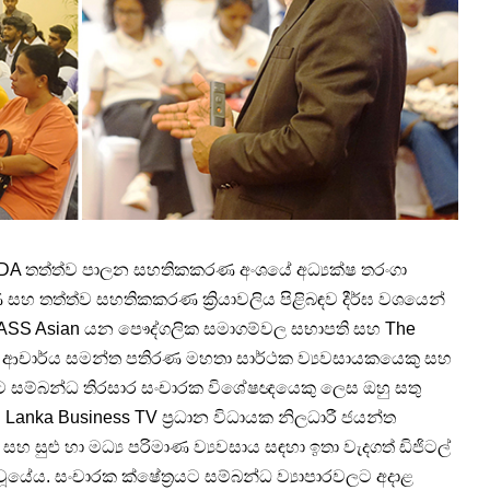
TDA තත්ත්ව පාලන සහතිකකරණ අංශයේ අධ්‍යක්ෂ තරංගා
රණ සහ තත්ත්ව සහතිකකරණ ක්‍රියාවලිය පිළිබඳව දීර්ඝ වශයෙන්
හ PASS Asian යන පෞද්ගලික සමාගම්වල සභාපති සහ The
ක්ෂ ආචාර්ය සමන්ත පතිරණ මහතා සාර්ථක ව්‍යවසායකයෙකු සහ
ියට සම්බන්ධ තිරසාර සංචාරක විශේෂඥයෙකු ලෙස ඔහු සතු
ේය. Lanka Business TV ප්‍රධාන විධායක නිලධාරී ජයන්ත
ුළු හා මධ්‍ය පරිමාණ ව්‍යවසාය සඳහා ඉතා වැදගත් ඩිජිටල්
ූයේය. සංචාරක ක්ෂේත්‍රයට සම්බන්ධ ව්‍යාපාරවලට අදාළ