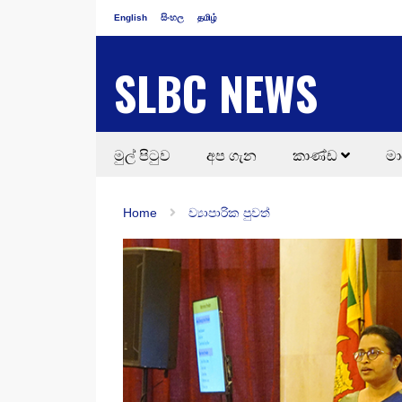
English
සිංහල
தமிழ்
SLBC NEWS
මුල් පිටුව
අප ගැන
කාණ්ඩ
මා
Home
ව්‍යාපාරික පුවත්