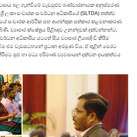
 ව්‍යවසාය බල ගැන්වීමේ වැඩමුළුව බණ්ඩාරනායක අනුස්මරණ
. ශ්‍රී ලංකා සංචාරක සංවර්ධන අධිකාරියේ (SLTDA) තත්ත්ව
ාලයේ සංචාරක ආර්ථික සහ ආගන්තුක සත්කාර කළමනාකරණ
ි. ව්‍යාපාර ක්ෂේත්‍රය පිළිබඳව උනන්දුවක් දක්වන්නන්ට,
ංවර්ධන අධිකාරිය යටතේ සිය ව්‍යාපාර ලියාපදිංචි කිරීම
ම එම වැඩසටහනේ ප්‍රධාන අරමුණ විය. ඒ තුළින් මෙරට
ිරීමට සුළු හා මධ්‍ය පරිමාණ ව්‍යවසායන් දක්වන දායකත්වය