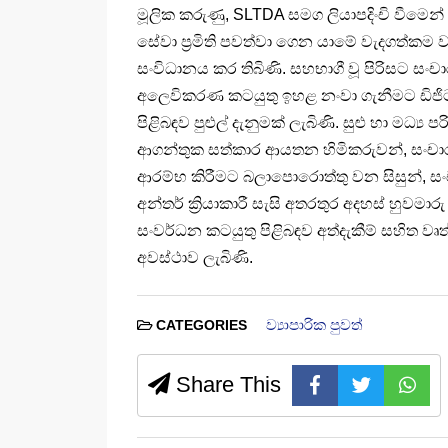
මූලික කරුණු, SLTDA සමග ලියාපදිංචි වීමෙන් 
සේවා ප්‍රමිති පවත්වා ගෙන යාමේ වැදගත්
සංවිධානය කර තිබිණි. සහභාගී වූ පිරිසට සං
අලෙවිකරණ කටයුතු ඉහළ නංවා ගැනීමට ඩිජිටල
පිළිබඳව පුළුල් දැනුමක් ලැබිණි. සුළු හා මධ
ආගන්තුක සත්කාර ආයතන හිමිකරුවන්, සංචාර
ආරම්භ කිරීමට බලාපොරොත්තු වන සිසුන්, සංච
අන්තර් ක්‍රියාකාරී සැසි අතරතුර අදහස් හු
සංවර්ධන කටයුතු පිළිබඳව අත්දැකීම් සහිත 
අවස්ථාව ලැබිණි.
ව්‍යාපාරික පුවත්
CATEGORIES
Share This