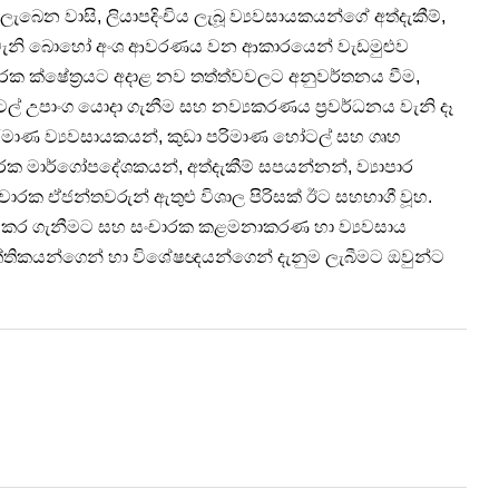
ලැබෙන වාසි, ලියාපදිංචිය ලැබූ ව්‍යවසායකයන්ගේ අත්දැකීම්,
කම වැනි බොහෝ අංශ ආවරණය වන ආකාරයෙන් වැඩමුළුව
චාරක ක්ෂේත්‍රයට අදාළ නව තත්ත්වවලට අනුවර්තනය වීම,
් උපාංග යොදා ගැනීම සහ නව්‍යකරණය ප්‍රවර්ධනය වැනි දෑ
්‍ය පරිමාණ ව්‍යවසායකයන්, කුඩා පරිමාණ හෝටල් සහ ගෘහ
ක මාර්ගෝපදේශකයන්, අත්දැකීම් සපයන්නන්, ව්‍යාපාර
ාරක ඒජන්තවරුන් ඇතුළු විශාල පිරිසක් ඊට සහභාගී වූහ.
වමාරු කර ගැනීමට සහ සංචාරක කළමනාකරණ හා ව්‍යවසාය
වෘත්තිකයන්ගෙන් හා විශේෂඥයන්ගෙන් දැනුම ලැබීමට ඔවුන්ට