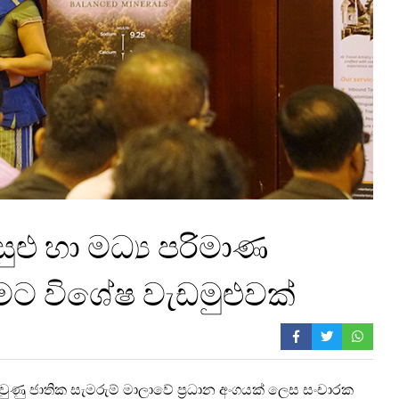
ුළු හා මධ්‍ය පරිමාණ
ීමට විශේෂ වැඩමුළුවක්
ණු ජාතික සැමරුම් මාලාවේ ප්‍රධාන අංගයක් ලෙස සංචාරක