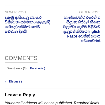
NEWER POST
OLDER POST
දකුණු ආසියානු ව්‍යාපාර
කාන්තාවන්ට එරෙහි ව
විශිෂ්ටතා සම්මාන උලෙළේදී
සිදුවන ඩිජිටල් හිංසන
රෝයල් නර්සින් හෝම්
වලක්වා ගැනීම පිළිබඳව
සම්මාන දිනයි
දැනුවත් කිරීමට Inglish
Razor වෙතින් සමාජ
මෙහෙවරක්
COMMENTS
Wordpress (0)
Facebook (
)
Disqus (
)
Leave a Reply
Your email address will not be published.
Required fields