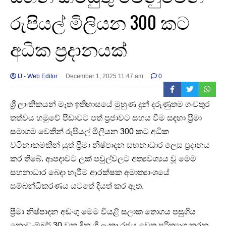
‌රුපියල් මිලියන 300 කට
අධික ප්‍රදානයක්
IJ - Web Editor
December 1, 2025 11:47 am
0
ශ්‍රී ලාංකිකයන් මෑත ඉතිහාසයේ මුහුණ දුන් දරුණුතම ගංවතුර
තත්වය හමුවේ පීඩාවට පත් ප්‍රජාවට සහය වීම සඳහා ප්‍රීමා
සමාගම වෙතින් රුපියල් මිලියන 300 කට අධික
වටිනාකමකින් යුත් ප්‍රීමා නිෂ්පාදන සහනාධාර ලෙස ප්‍රදානය
කර තිබේ. ආපදාවට ලක් පවුල්වලට අත්‍යවශ්‍යය වූ මෙම
සහනාධාර බෙදා හැරීම ආරක්ෂක අමාත්‍යාංශයේ
සම්බන්ධීකරණය යටතේ දියත් කර ඇත.
ප්‍රීමා නිෂ්පාදන අඩංගු මෙම වියළි සලාක තොගය පසුගිය
නොවැම්බර් 30 වන දින ශ්‍රී ලංකා රජය වෙත පරිත්‍යාග කරන