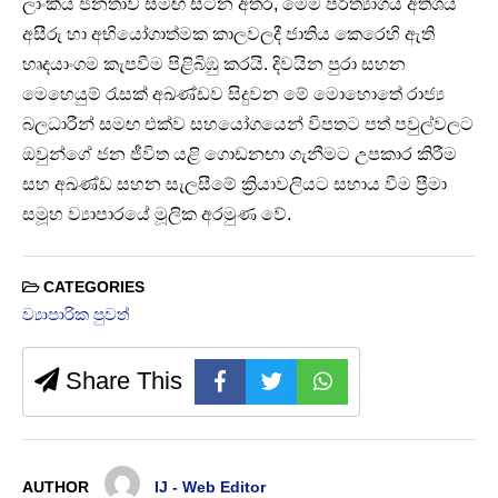
ලාංකීය ජනතාව සමඟ සිටින අතර, මෙම පරිත්‍යාගය අතිශය
අසීරු හා අභියෝගාත්මක කාලවලදී ජාතිය කෙරෙහි ඇති
හෘදයාංගම කැපවීම පිළිබිඹු කරයි. දිවයින පුරා සහන
මෙහෙයුම් රැසක් අඛණ්ඩව සිදුවන මේ මොහොතේ රාජ්‍ය
බලධාරීන් සමඟ එක්ව සහයෝගයෙන් විපතට පත් පවුල්වලට
ඔවුන්ගේ ජන ජීවිත යළි ගොඩනඟා ගැනීමට උපකාර කිරීම
සහ අඛණ්ඩ සහන සැලසීමේ ක්‍රියාවලියට සහාය වීම ප්‍රීමා
සමූහ ව්‍යාපාරයේ මූලික අරමුණ වේ.
CATEGORIES
ව්‍යාපාරික පුවත්
Share This
AUTHOR
IJ - Web Editor