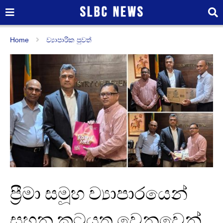
Home
ව්‍යාපාරික පුවත්
ප්‍රීමා සමූහ ව්‍යාපාරයෙන්
සහන කටයුතු වෙනුවෙන්