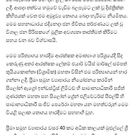
ලදී. ආපදා තත්වය හමුවේ වැඩිම බලපෑමට ලක් වූ දිස්ත්‍රික්ක
කිහිපයක් වෙත එම අමුද්‍රව්‍ය තොගය බෙදා හැරීමට නියමිතය.
මෙම සහනාධාරය එදිනෙදා ජන ජීවිතය තර්ජණයට ලක් වූ
විශාල ජන පිරිසකගේ මූලික අවශ්‍යතා තෘප්තිමත් කිරීමට
සහය වන බව විශ්වාසයි.
මෙම පරිත්‍යාගය භාරදීම ආරක්ෂක අමාත්‍යාංශ පරිශ්‍රයේදී සිදු
කෙරුණු අතර ආරක්ෂක ලේකම් එයාර් වයිස් මාර්ෂල් සම්පත්
තුයියකොන්තා (විශ්‍රාමික) මහතා විසින් එම පරිත්‍යාගයන් භාර
ගන්නා ලදී. ප්‍රීමා සමූහ ව්‍යාපාරය නියෝජනය කරමින්
සිලෝන් ඇග්‍රෝ ඉන්ඩස්ට්‍රීස් ලිමිටඩ් හි සාමාන්‍යාධිකාරී සජිත්
ගුණරත්න මහතා සහ සිලෝන් ග්‍රේන් එලිවේටර්ස් පීඑල්සී හි
සාමාන්‍යාධිකාරී සංජීව පෙරේරා මහතා යන මහත්වරුන් මෙම
වියළි සලාක තොගය භාරදීමට සහභාගී වූහ.
ප්‍රීමා සමූහ ව්‍යාපාරය වසර 40 කට අධික කාලයක් මුළුල්ලේ ශ්‍රී