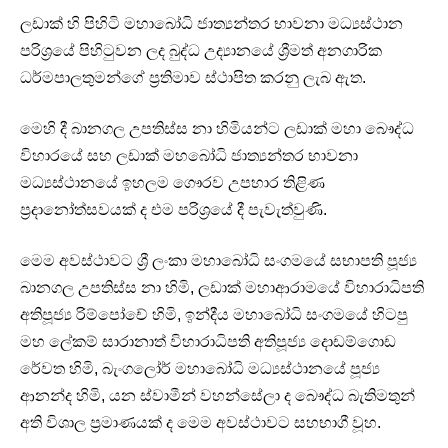
ලඩාක් හි පිහිටි මහාබෝධි ජාත්‍යන්තර භාවනා මධ්‍යස්ථාන
පරිශ්‍රයේ පිහිටුවන ලද බුද්ධ උද්‍යානයේ ශ්‍රීමත් අනගාරික
ධර්මපාලතුමන්ගේ ප්‍රතිමාව ස්ථාපිත කරනු ලැබ ඇත.
මෙහි දී බානගල උපතිස්ස නා හිමියන්ට ලඩාක් මහා බෞද්ධ
විහාරයේ සහ ලඩාක් මහබෝධි ජාත්‍යන්තර භාවනා
මධ්‍යස්ථානයේ ඉහලම ගෞරව උපහාර තිළිණ
ප්‍රදානෝත්සවයක් ද එම පරිශ්‍රයේ දී පැවැත්වුණි.
මෙම අවස්ථාවට ශ්‍රී ලංකා මහාබෝධි සංගමයේ සභාපති පූජ්‍ය
බානගල උපතිස්ස නා හිමි, ලඩාක් මහාආරාමයේ විහාරාධිපති
අතිපූජ්‍ය රිම්පෝචේ හිමි, ඉන්දීය මහාබෝධි සංගමයේ හිටපු
මහ ලේකම් සාරානාත් විහාරාධිපති අතිපූජ්‍ය දොඩම්ගොඩ
රේවත හිමි, බැංගලෝර් මහාබෝධි මධ්‍යස්ථානයේ පූජ්‍ය
ආනන්ද හිමි, යන ස්වාමීන් වහන්සේලා ද බෞද්ධ බැතිමතුන්
අති විශාල ප්‍රමාණයක් ද මෙම අවස්ථාවට සහභාගී වූහ.