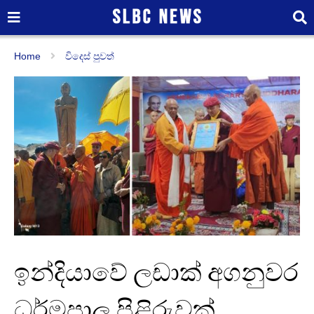
Home
විදෙස් පුවත්
ඉන්දියාවේ ලඩාක් අගනුවර
ධර්මපාල පිළිරුවක්