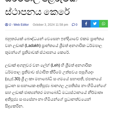
ස්ථාපනය කෙරේ
IJ - Web Editor
October 3, 2024 11:58 pm
0
බහුතරයක් බෞද්ධයන් වෙසෙන ඉන්දියාවේ එකම ප්‍රාන්තය
වන ලඩාක් (Ladakh) ප්‍රාන්තයේ ශ්‍රීමත් අනගාරික ධර්මපාල
තුමන්ගේ ප්‍රතිමාවක් ස්ථාපනය කෙරේ.
ලඩාක් අගනුවර වන ලේහ් (Leh) හි ශ්‍රීමත් අනගාරික
ධර්මපාල ප්‍රතිමාව ස්ථාපිත කිරීමේ උත්සවය පසුගියදා
(සැප්.30) ශ්‍රී ලංකා මහාබෝධි සංගමයේ සභාපති, ජපානයේ
ප්‍රධාන සංඝනායක අතිපූජ්‍ය බානගල උපතිස්ස නා හිමියන්ගේ
සහ ලඩාක් ජාත්‍යන්තර මහාබෝධි මධ්‍යස්ථානයේ නිර්මාතෘ
අතිපූජ්‍ය සංඝසේනා නා හිමියන්ගේ ප්‍රධානත්වයෙන්
සිදුකෙරින.