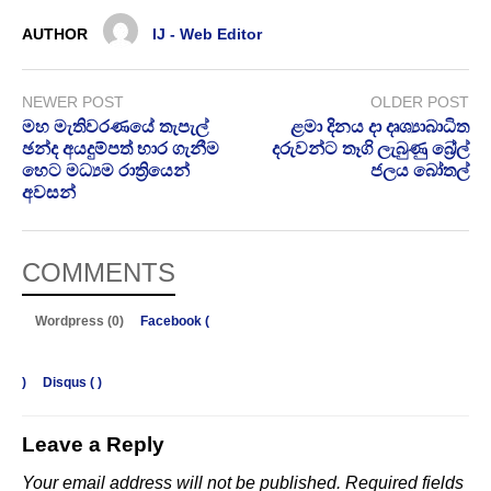
AUTHOR
IJ - Web Editor
NEWER POST
OLDER POST
මහ මැතිවරණයේ තැපැල්
ළමා දිනය දා දෘශ්‍යාබාධිත
ඡන්ද අයදුම්පත් භාර ගැනීම
දරුවන්ට තෑගි ලැබුණු බ්‍රේල්
හෙට මධ්‍යම රාත්‍රියෙන්
ජලය බෝතල්
අවසන්
COMMENTS
Wordpress (0)
Facebook (
)
Disqus (
)
Leave a Reply
Your email address will not be published.
Required fields