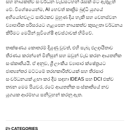
සහ නායකත්ව සංවර්ධන වැඩසටහන් රැසක් මීට ඇතුළත්
වේ. විශේෂයෙන්ම, AI හෙවත් කෘත්‍රිම බුද්ධි යුගයේ
අභියෝගවලට සාර්ථකව මුහුණ දිය හැකි සහ වෙනස්වන
ව්‍යාපාරික පරිසරයට ගැළපෙන නායකත්ව කුසලතා වර්ධනය
කිරීමට මෙයින් සුවිශේෂී අවස්ථාවක් හිමිවේ.
තාක්ෂණය කොතරම් දියුණු වුවත්, එහි සැබෑ ඵලදායීතාව
තීරණය කරන්නේ මිනිසුන් සහ ඔවුන් වැඩ කරන ආයතනික
සංස්කෘතියයි. ඒ අනුව, ශ්‍රී ලාංකීය ව්‍යාපාර ක්ෂේත්‍රයට
ජාත්‍යන්තර මට්ටමේ තරඟකාරීත්වයක් සහ තිරසාර
සංවර්ධනයක් ළඟා කර දීම සඳහා IDEAS සහ DCI එක්ව
තබන මෙම පියවර, රටේ ආයතනික සංස්කෘතියේ නව
යුගයක ආරම්භය සනිටුහන් කරනු ඇත.
CATEGORIES