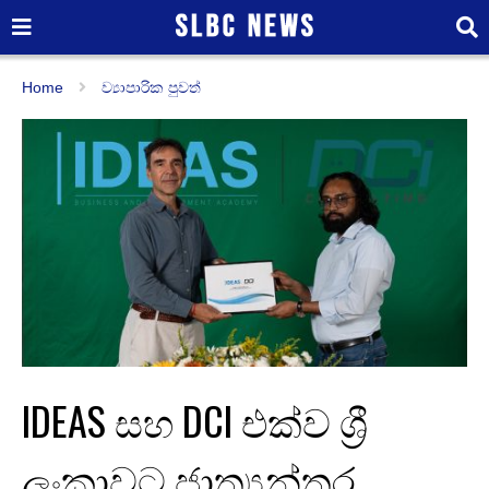
Home
ව්‍යාපාරික පුවත්
IDEAS සහ DCI එක්ව ශ්‍රී
ලංකාවට ජාත්‍යන්තර