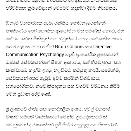
ජාත්‍යන්තරව පිළිගත් නායකත්ව හා ආයතනික සංස්කෘතික
පරිවර්තන ක්‍රමවේදයන් මෙරටට හඳුන්වා දීමට නියමිතය.
ඕනෑම ව්‍යාපාරයක සැබෑ ශක්තිය ගොඩනැගෙන්නේ
තාක්ෂණය හෝ භෞතික ආයෝජන මත පමණක් නොව, එහි
සේවය කරන මිනිසුන් සහ ඔවුන්ගේ පොදු සංස්කෘතිය මතය.
මෙම වැඩසටහන මඟින් Brain Colours සහ Directive
Communication Psychology වැනි ප්‍රායෝගික ප්‍රවේශයන්
ඔස්සේ සේවකයන්ගේ සිතන ආකාරය, සන්නිවේදනය, සහ
කණ්ඩායම් හැඟීම ඉහළ නැංවීමට කටයුතු කරයි. එමෙන්ම,
සේවකයන් අතර ගැටුම් අවම කරමින් විශ්වාසය,
සහයෝගීතාව, නවෝත්පාදනය සහ වගවීම වර්ධනය කිරීම
මෙහි ප්‍රධාන අරමුණකි.
ශ්‍රී ලංකාවේ රාජ්‍ය සහ පෞද්ගලික අංශය, පවුල් ව්‍යාපාර,
මානව සම්පත් වෘත්තිකයන් මෙන්ම උපදේශකවරුන්
වෙනුවෙන් ද ජාත්‍යන්තර ප්‍රමිතීන්ට අනුකූල සහතිකකරණ