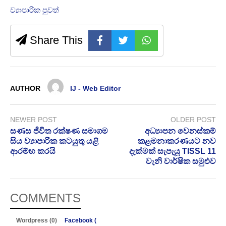
ව්‍යාපාරික පුවත්
Share This
AUTHOR
IJ - Web Editor
NEWER POST
OLDER POST
සණස ජීවිත රක්ෂණ සමාගම
අධ්‍යාපන වෙනස්කම්
සිය ව්‍යාපාරික කටයුතු යළි
කළමනාකරණයට නව
ආරම්භ කරයි
දැක්මක් සැපැයූ TISSL 11
වැනි වාර්ෂික සමුළුව
COMMENTS
Wordpress (0)
Facebook (