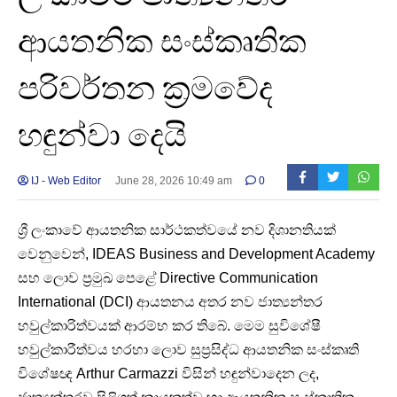
ආයතනික සංස්කෘතික
පරිවර්තන ක්‍රමවේද
හඳුන්වා දෙයි
IJ - Web Editor
June 28, 2026 10:49 am
0
ශ්‍රී ලංකාවේ ආයතනික සාර්ථකත්වයේ නව දිශානතියක්
වෙනුවෙන්, IDEAS Business and Development Academy
සහ ලොව ප්‍රමුඛ පෙළේ Directive Communication
International (DCI) ආයතනය අතර නව ජාත්‍යන්තර
හවුල්කාරිත්වයක් ආරම්භ කර තිබේ. මෙම සුවිශේෂී
හවුල්කාරීත්වය හරහා ලොව සුප්‍රසිද්ධ ආයතනික සංස්කෘති
විශේෂඥ Arthur Carmazzi විසින් හඳුන්වාදෙන ලද,