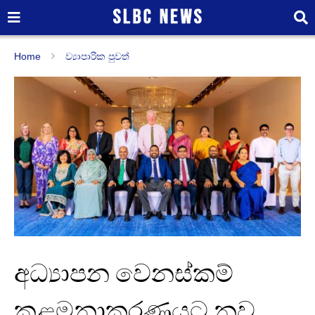
Home
ව්‍යාපාරික පුවත්
අධ්‍යාපන වෙනස්කම්
කළමනාකරණයට නව