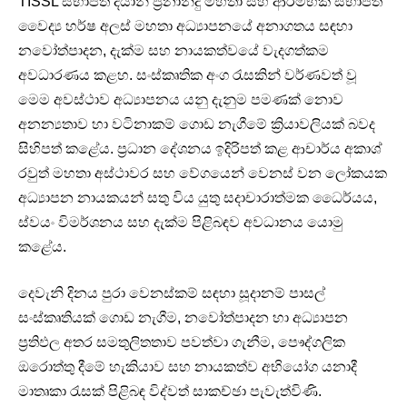
TISSL සභාපති දයාන් ප්‍රනාන්දු මහතා සහ ආරම්භක සභාපති
වෛද්‍ය හර්ෂ අලස් මහතා අධ්‍යාපනයේ අනාගතය සඳහා
නවෝත්පාදන, දැක්ම සහ නායකත්වයේ වැදගත්කම
අවධාරණය කළහ. සංස්කෘතික අංග රැසකින් වර්ණවත් වූ
මෙම අවස්ථාව අධ්‍යාපනය යනු දැනුම පමණක් නොව
අනන්‍යතාව හා වටිනාකම් ගොඩ නැගීමේ ක්‍රියාවලියක් බවද
සිහිපත් කළේය. ප්‍රධාන දේශනය ඉදිරිපත් කළ ආචාර්ය අකාශ්
රවුත් මහතා අස්ථාවර සහ වේගයෙන් වෙනස් වන ලෝකයක
අධ්‍යාපන නායකයන් සතු විය යුතු සදාචාරාත්මක ධෛර්යය,
ස්වයං විමර්ශනය සහ දැක්ම පිළිබඳව අවධානය යොමු
කළේය.
දෙවැනි දිනය පුරා වෙනස්කම් සඳහා සූදානම් පාසල්
සංස්කෘතියක් ගොඩ නැගීම, නවෝත්පාදන හා අධ්‍යාපන
ප්‍රතිඵල අතර සමතුලිතතාව පවත්වා ගැනීම, පෞද්ගලික
ඔරොත්තු දීමේ හැකියාව සහ නායකත්ව අභියෝග යනාදී
මාතෘකා රැසක් පිළිබඳ විද්වත් සාකච්ඡා පැවැත්විණි.