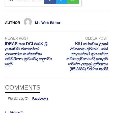
AUTHOR
IJ - Web Editor
NEWER POST
OLDER POST
IDEAS සහ DCI එක්ව ශ්‍රී
KIU සරසවිය උසස්
ලංකාවට ජාත්‍යන්තර
අධ්‍යාපන අමාත්‍යංශයේ
ආයතනික සංස්කෘතික
කාලාන්තර ආයතනික
පරිවර්තන ක්‍රමවේද හඳුන්වා
සමාලෝචනයේදී ඉහළම
දෙයි
සමස්ත ලකුණු ප්‍රතිශතය
(85.86%) වාර්තා කරයි
COMMENTS
Wordpress (0)
Facebook (
)
Disqus (
)