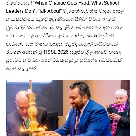
විශේෂයෙන් “When Change Gets Hard: What School
Leaders Don’t Talk About” මැයෙන් පැවති සංවාදය, පාසල්
නායකත්වයේ සැඟවුණු අභියෝග පිළිබඳ විවෘත අදහස්
හුවමාරුවකට අවස්ථාව සැළැසීය. අධ්‍යාපනයේ අනාගතය
සාර්ථකව හැඩ ගැස්වීමට අවශ්‍ය දැක්ම, ඔරොත්තු දීමේ
හැකියාව සහ මානව සබඳතා පිළිබඳ වැදගත් පණිවුඩයක්
රැගෙන අවසන් වූ TISSL 2026 සමුළුව ශ්‍රී ලංකාවේ පාසල්
ප්‍රජාවට නව මඟ පෙන්වීමක් සැපැයූ සුවිශේෂ අවස්ථාවක්
ලෙස සැළැකේ.