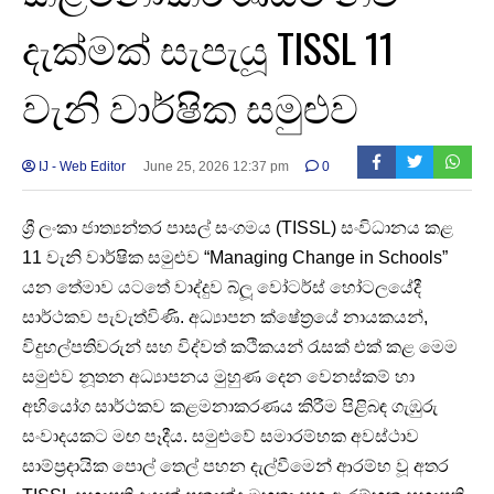
දැක්මක් සැපැයූ TISSL 11
වැනි වාර්ෂික සමුළුව
IJ - Web Editor
June 25, 2026 12:37 pm
0
ශ්‍රී ලංකා ජාත්‍යන්තර පාසල් සංගමය (TISSL) සංවිධානය කළ
11 වැනි වාර්ෂික සමුළුව “Managing Change in Schools”
යන තේමාව යටතේ වාද්දුව බ්ලූ වෝටර්ස් හෝටලයේදී
සාර්ථකව පැවැත්විණි. අධ්‍යාපන ක්ෂේත්‍රයේ නායකයන්,
විදුහල්පතිවරුන් සහ විද්වත් කථිකයන් රැසක් එක් කළ මෙම
සමුළුව නූතන අධ්‍යාපනය මුහුණ දෙන වෙනස්කම් හා
අභියෝග සාර්ථකව කළමනාකරණය කිරීම පිළිබඳ ගැඹුරු
සංවාදයකට මඟ පෑදීය. සමුළුවේ සමාරම්භක අවස්ථාව
සාම්ප්‍රදායික පොල් තෙල් පහන දැල්වීමෙන් ආරම්භ වූ අතර