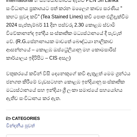
International හි සහයෝගීතාවය ඇතිව PEN Sri Lanka
සංවිධානය ප්‍රකාශයට පත් කරන මලෛග කාව්‍ය සරණිය ”
කහට සුවඳ කවි” (Tea Stained Lines) කවි පොත එළිදැක්වීම
2024 සැප්තැම්බර් 11 දින පස්වරු 2.30 කොළඹ ස්වාමි
විවේකානන්ද ඉන්දීය සංස්කෘතික මධ්‍යස්ථානයේ දී පැවැත්
වේ. (R.G.සේනානායක මාවතේ බෞද්ධයා නාලිකාව
ආසන්නයේ – කොළඹ ඔස්ට්‍රේලියානු මහ කොමසාරිස්
කාර්යාලය ඉදිරිපිට – CIS අසල)
වතුකරයේ කවීන් විසි දෙනෙකුගේ කවි ඇතුළත් මෙම ග්‍රන්ථය
ජනගත කිරීමේ වැඩසටහන කොළඹ ඉන්දියානු සංස්කෘතික
මධ්‍යස්ථානයේ සහ ඉන්දියා ශ්‍රී ලංකා සමාජයේ සහයෝගය
ඇතිව සංවිධානය කර ඇත.
CATEGORIES
වින්දනීය පුවත්