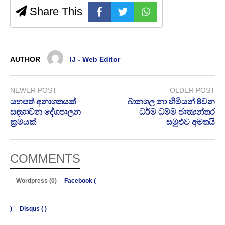
Share This
AUTHOR
IJ - Web Editor
NEWER POST
OLDER POST
යහපත් අනාගතයක්
බානගල නා හිමියන් 8වන
සඳහාවන දේශපාලන
ධර්ම ධම්ම ජාත්‍යන්තර
ක්‍රමයක්
සමුළුව අමතයි
COMMENTS
Wordpress (0)
Facebook (
)
Disqus (
)