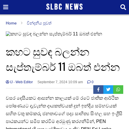
Home
වින්දනීය පුවත්
කහට සුවඳ බලන්න
සැප්තැම්බර් 11 ඔබත් එන්න
IJ - Web Editor
September 7, 2024 10:09 am
0
වසර දෙසීයකට ආසන්න කාලයක් මේ රටේ ජාතික ආර්ථික
පෝෂණයට දැවැන්ත දායකත්වයක් දුන් ඉන්දීය සම්භවයක්
සහිත වතු කම්කරු ජනතාවගේ පද්‍ය සාහිත්‍ය සිංහල සහ ඉංග්‍රීසි
පාඨකයන්ට සමීප කරවීම අරමුණු කරගනිමින්, PEN