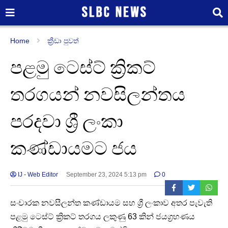
Home
ක්‍රීඩා පුවත්
පළමු ටෙස්ට් ක්‍රිකට්
තරගයන් නවසිලන්තය
පරදවා ශ්‍රී ලංකා
කණ්ඩායමට ජය
IJ - Web Editor
September 23, 2024 5:13 pm
0
සංචාරක නවසීලන්ත කණ්ඩායම සහ ශ්‍රී ලංකාව අතර පැවැති
පළමු ටෙස්ට් ක්‍රිකට් තරගය ලකුණු 63 කින් ජයග්‍රහණය