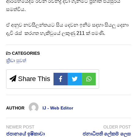
ආරම්භයේදිම රචින් රවින්ද්‍ර දවා ගැනීමට ප්‍රභාත් ජයසුරිය
සමත්විය.
ඒ අනුව නවසීලන්තයට සිය දෙවන ඉනීම සදහා සියලු දෙනා
දැවි රැස් කරගත හැකිවුයේ ලකුණු 211 ක් පමණි.
CATEGORIES
ක්‍රීඩා පුවත්
Share This
AUTHOR
IJ - Web Editor
NEWER POST
OLDER POST
ජපානයේ ඉෂිකාවා
ජනාධිපති ලේකම් ලෙස