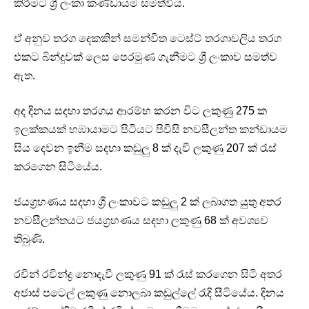
කිරීමට ශ්‍රී ලංකා කණ්ඩායම සමත්විය.
ඒ අනුව තරග දෙකකින් සමන්විත ටෙස්ට් තරගාවලිය තරග
එකට බින්දුවක් ලෙස පෙරමුණ ගැනීමට ශ්‍රී ලංකාව සමත්ව
ඇත.
අද දිනය සදහා තරගය ආරම්භ කරන විට ලකුණු 275 ක
ඉලක්කයක් හඹායාමට පිටියට පිවිසි නවසීලන්ත කන්ඩායම
සිය දෙවන ඉනීම සදහා කඩුලු 8 ක් දැවී ලකුණු 207 ක් රැස්
කරගෙන සිටියේය.
ජයග්‍රහණය සදහා ශ්‍රී ලංකාවට කඩුලු 2 ක් ලබාගත යුතු අතර
නවසීලන්තයට ජයග්‍රහණය සදහා ලකුණු 68 ක් අවශ්‍යව
තිබුණි.
රචින් රවින්ද්‍ර නොදැවී ලකුණු 91 ක් රැස් කරගෙන සිටි අතර
අජාස් පටෙල් ලකුණු නොලබා කඩුල්ලේ රැදි සීටියේය. දිනය