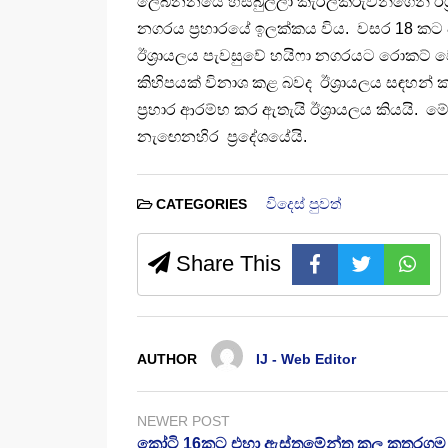
ලෙබනනයේ හිස්බුල්ලා කැරලිකරුවන්ගෙන් ඊශ්‍ර
නගරය ප්‍රහාරයේ ඉලක්කය විය. වසර 18 කට ප
ඊශ්‍රායලය පැවසුවේ හයිෆා නගරයට රොකට් වෙඩි
කිහිපයක් විනාශ කළ බවද ඊශ්‍රායලය සඳහන් 
ප්‍රහාර ආරම්භ කර ඇතැයි ඊශ්‍රායලය කියයි. 
නැඟෙනහිර ප්‍රදේශයේයි.
විදෙස් පුවත්
CATEGORIES
Share This
AUTHOR
IJ - Web Editor
NEWER POST
කෝටි 16කට එහා ඇස්තමේන්තු කල කතරගම