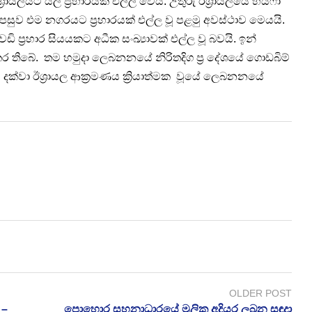
ායලයට යලි ප්‍රහාරයක් එල්ල වෙයි. උතුරු ඊශ්‍රායලයේ හයිෆා
සුව එම නගරයට ප්‍රහාරයක් එල්ල වූ පළමු අවස්ථාව මෙයයි.
 ප්‍රහාර සියයකට අධීක සංඛ්‍යාවක් එල්ල වූ බවයි. ඉන්
කර තිබේ. තම හමුදා ලෙබනනයේ නිරිතදිග ප්‍ර දේශයේ ගොඩබිම්
මේ දක්වා ඊශ්‍රායල ආක්‍රමණය ක්‍රියාත්මක වූයේ ලෙබනනයේ
OLDER POST
 –
පොහොර සහනාධාරයේ මූලික අදියර ලබන සඳුදා