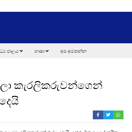
ධ්‍ය ජාලය
භාෂා
අප අමතන්න
ලා කැරලිකරුවන්ගෙන්
දෙයි