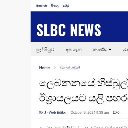
English
සිංහල
தமிழ்
SLBC NEWS
මුල් පිටුව
අප ගැන
කාණ්ඩ
මා
Home
විදෙස් පුවත්
ලෙබනනයේ හිස්බුල්
ඊශ්‍රායලයට යලි පහර
IJ - Web Editor
October 9, 2024 9:38 am
0