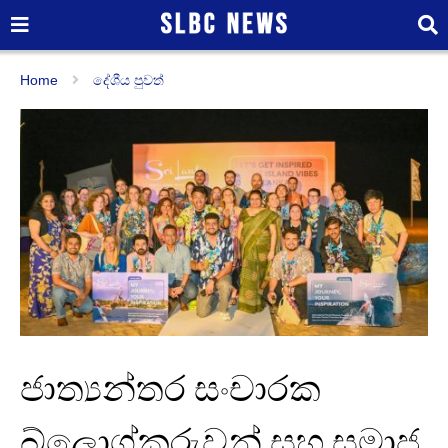
Home
දේශීය පුවත්
ජාත්‍යන්තර සංචාරක
බ්ලොග්කරුවන් සහ සමාජ