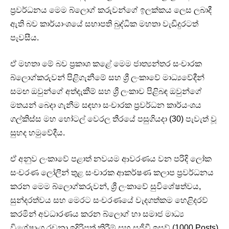
ප්‍රවර්ධනය මෙම බ්ලොග් කරුවන්ගේ ඉලක්කය ලෙස ලබාදී
ඇති බව කාර්යාංශයේ සභාපති බුද්ධික මහතා වැඩිදුරටත්
පැවසීය.
ඒ මහතා මේ බව ප්‍රකාශ කළේ මෙම ජාත්‍යන්තර සංචාරක
බ්ලොග්කරුවන් පිළිගැනීමේ සහ ශ්‍රී ලංකාවේ මාධ්‍යවේදීන්
සමඟ ඔවුන්ගේ අත්දැකීම් සහ ශ්‍රී ලංකාව පිළිබඳ ඔවුන්ගේ
මතයන් බෙදා ගැනීම සඳහා සංචාරක ප්‍රවර්ධන කාර්යංශය
ගල්කිස්ස මහ හෝටල් වෙරල තීරයේ පසුගියදා (30) පැවැත් වූ
සුහද හමුවේදීය.
ඒ අනුව ලංකාවේ පළාත් නවයම ආවරණය වන පරිදි ලෝක
සංචරණ ලෝලීන් තුළ සංචාරක ආකර්ෂණ කලාප ප්‍රවර්ධනය
කරන මෙම බ්ලොග්කරුවන්, ශ්‍රී ලංකාවේ සුවිශේෂත්වය,
සුන්දරත්වය සහ මෙරට සංචරණයේ වැදගත්කම හෙළිදරව්
කරමින් අවධාරණය කරන බ්ලොග් හා සමාජ මාධ්‍ය
විශේෂාංග රචනා,ඉදිරිපත් කිරීම් සහ සජීවී ඉසව් (1000 Posts)