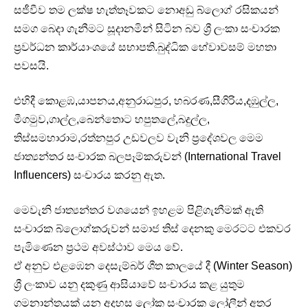
සජීවීව තම ලක්ෂ හැත්තෑවකට නොඅඩු බ්ලොග් රසිකයන්
සමග බෙදා ගැනීමට සූදානමින් සිටින බව ශ්‍රී ලංකා සංචාරක
ප්‍රවර්ධන කාර්යාංශයේ සභාපති.බුද්ධික හේවාවසම් මහතා
පවසයි.
එහිදී කොළඹ,යාපනය,අනුරාධපුර, හබරණ,සීගිරිය,දඹුල්ල,
මීගමුව,ගාල්ල,බෙන්තොට හපුතලේ,බදුල්ල,
තිස්සමහාරාම,රත්නපුර උඩවලව වැනි ප්‍රදේශවල මෙම
ජාත්‍යන්තර සංචාරක බලපෑම්කරුවන් (International Travel
Influencers) සංචාරය කරනු ඇත.
මෙවැනි ජාත්‍යන්තර වශයෙන් ඉහළම පිළිගැනීමක් ඇති
සංචාරක බ්ලොග්කරුවන් සමාජ තිස් දෙනකු මෙරටට එකවර
පැමිණෙන ප්‍රථම අවස්ථාව මෙය වේ.
ඒ අනුව එළඹෙන දෙසැම්බර් ශීත කාලයේ දී (Winter Season)
ශ්‍රී ලංකාව යනු දකුණු ආසියාවේ සංචාරය කළ යුතුම
ගමනාන්තයක් යන අදහස ලෝක සංචාරක ලෝලීන් අතර