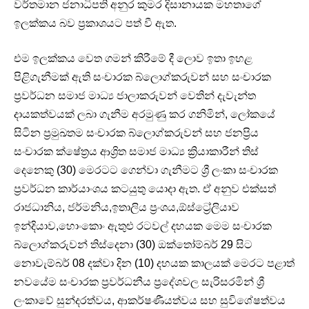
වර්තමාන ජනාධිපති අනුර කුමර දිසානායක මහතාගේ
ඉලක්කය බව ප්‍රකාශයට පත් වී ඇත.
එම ඉලක්කය වෙත ගමන් කිරීමේ දී ලොව ඉතා ඉහළ
පිළිගැනීමක් ඇති සංචාරක බ්ලොග්කරුවන් සහ සංචාරක
ප්‍රවර්ධන සමාජ මාධ්‍ය ජාලාකරුවන් වෙතින් දැවැන්ත
දායකත්වයක් ලබා ගැනීම අරමුණු කර ගනිමින්, ලෝකයේ
සිටින ප්‍රමුඛතම සංචාරක බ්ලොග්කරුවන් සහ ජනප්‍රිය
සංචාරක ක්ෂේත්‍රය ආශ්‍රිත සමාජ මාධ්‍ය ක්‍රියාකාරීන් තිස්
දෙනෙකු (30) මෙරටට ගෙන්වා ගැනීමට ශ්‍රී ලංකා සංචාරක
ප්‍රවර්ධන කාර්යාංශය කටයුතු යොදා ඇත. ඒ අනුව එක්සත්
රාජධානිය, ජර්මනිය,ඉතාලිය ප්‍රංශය,ඕස්ට්‍රේලියාව
ඉන්දියාව,හොංකොං ඇතුළු රටවල් දහයක මෙම සංචාරක
බ්ලොග්කරුවන් තිස්දෙනා (30) ඔක්තෝම්බර් 29 සිට
නොවැම්බර් 08 දක්වා දින (10) දහයක කාලයක් මෙරට පළාත්
නවයේම සංචාරක ප්‍රවර්ධනීය ප්‍රදේශවල සැරිසරමින් ශ්‍රී
ලංකාවේ සුන්දරත්වය, ආකර්ෂණීයත්වය සහ සුවිශේෂත්වය