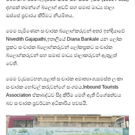
දහසක් තමන්ගේ බ්ලොග් අඩවි සහ සමාජ මාධ්‍ය ජාලා
ඔස්සේ ප්‍රචාරය කිරීමට නියමිතය.
මෙම පැමිණෙන සංචාරක බ්ලොග්කරුවන් අතර ඉන්දියාවේ
Nivedith Gajapathi,ඉතාලියේ Diana Bankale යන ලෝක
ප්‍රකට සංචාරක බ්ලොග්කරුවන් ලෝකප්‍රකට සංචාරක
බ්ලොග්කරුවන් සහ සමාජ මාධ්‍ය ජාලාකරුවන් ඇතුළත්
වෙති.
මෙම වැඩසටහන,පළාත් සංචාරක අමාත්‍යාංශ,සමස්ත ලංකා
සංචාරක හෝටල් කරුවන්ගේ සංගමය,Inbound Tourists
Association ඒකාබද්ධව සිදු කිරීම මෙහි ඇති විශේෂත්වය
බව සංචාරක ප්‍රවර්ධන අධිකාරිය පවසයි.