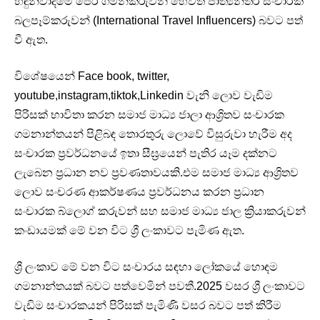
හඳුන්වාදීමේ පෙර ගමන්කරුවන් හෙවත් ජාත්‍යන්තර සංචාරක
බලපෑම්කරුවන් (International Travel Influencers) බවට පත්
වී ඇත.
විශේෂයෙන් Face book, twitter,
youtube,instagram,tiktok,Linkedin වැනි ලොව වැඩිම
පිරිසක් භාවිතා කරන සමාජ මාධ්‍ය ජාලා ආශ්‍රිතව සංචාරක
ගමනාන්තයන් පිළිබඳ තොරතුරු ලොවේ විසුරුවා හැරීම අද
සංචාරක ප්‍රවර්ධනයේ ඉතා සීඝ්‍රයෙන් පැතිර යෑම දක්නට
ලැබෙන ප්‍රධාන නව ප්‍රවණතාවයකි.එම සමාජ මාධ්‍ය ආශ්‍රිතව
ලොව සංචරණ ආකර්ෂණය ප්‍රවර්ධනය කරන ප්‍රධාන
සංචාරක බ්ලොග් කරුවන් සහ සමාජ මාධ්‍ය ජාල ක්‍රියාකරුවන්
කංඩායමක් මේ වන විට ශ්‍රී ලංකාවට පැමිණ ඇත.
ශ්‍රී ලංකාව මේ වන විට සංචාරය සඳහා ලෝකයේ හොඳම
ගමනාන්තයක් බවට පත්වෙමින් පවතී.2025 වසර ශ්‍රී ලංකාවට
වැඩිම සංචාරකයන් පිරිසක් පැමිණි වසර බවට පත් කිරීම