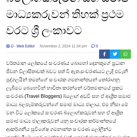
මාධ්‍යකරුවන් තිහක් ප්‍රථම
වරට ශ්‍රී ලංකාවට
IJ - Web Editor
November 2, 2024 11:34 pm
0
වර්තමාන ලෝකයේ සංචරණය බොහෝ දෙනකුගේ ප්‍රධාන
ජීවන විලාසිතාවක් බවට පත් වී ඇත.සංචරණයට ලැදි එවැනි
පුද්ගලයින් තමන්ගේ සංචාරක ගමනාන්තයන් තෝරාගනු
ලැබීමට බෙහෙවින් භාවිතා කරන්නේ වර්තමානයේ ප්‍රකට
සංචරණ (Travel Bloggers) බ්ලොග් අඩවි සහ ඒ ආශ්‍රිත සමාජ
මාධ්‍ය ⁣බලපෑම්කරුවන්ගේ සමාජ මාධ්‍ය ජාලාය. එම නිසා මේ
වන විට ලෝකයේ සංචරණ බ්ලොග්කරුවන් සහ ඒ ආශ්‍රිත
සමාජ මාධ්‍ය ජාලාකරුවන් යනු සංචාරක කර්මාන්තයේ
ආකර්ශනීය සුවිශේෂ ගමනාන්ත සංචරණ ලෝලීන්ට