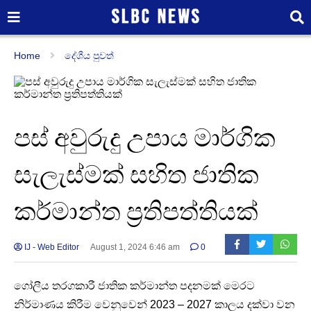
Home
දේශීය පුවත්
පස් අවුරුදු උපාය මාර්ගික
සැලැස්මක් සහිත ජාතික
කර්මාන්ත ප්‍රතිපත්තියක්
IJ - Web Editor
August 1, 2024 6:46 am
0
ගෝලීය තරගකාරී ජාතික කර්මාන්ත පදනමක් මෙරට
නිර්මාණය කිරීම වෙනුවෙන් 2023 – 2027 කාලය දක්වා වන