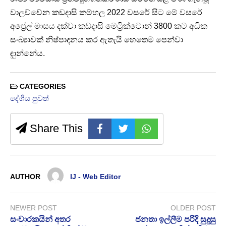
වාලච්චේන කඩදාසි කම්හල 2022 වසරේ සිට මේ වසරේ
අප්‍රේල් මාසය දක්වා කඩදාසි මෙට්‍රික්ටොන් 3800 කට අධික
සංඛ්‍යාවක් නිෂ්පාදනය කර ඇතැයි හෙතෙම පෙන්වා
ඳාුන්නේය.
CATEGORIES
දේශීය පුවත්
Share This
AUTHOR
IJ - Web Editor
NEWER POST
OLDER POST
සංචාරකයින් අතර
ජනතා ඉල්ලීම පරිදි සුදුසු