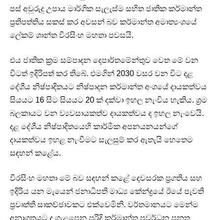
පස් අවුරුදු උපාය මාර්ගික සැලැස්ම සහිත ජාතික කර්මාන්ත
ප්‍රතිපත්තිය සකස් කර අවසන් බව කර්මාන්ත අමාත්‍යංශයේ
ලේකම් ශාන්ත වීරසිංහ මහතා පවසයි.
එය ජාතික ක්‍රම සම්පාදන දෙපාර්තමේන්තුව වෙත මේ වන
විටත් ඉදිරිපත් කර තිබේ. එමගින් 2030 වසර වන විට දළ
දේශීය නිෂ්පාදිතයට නිෂ්පාදන කර්මාන්ත අංශයේ දායකත්වය
සියයට 16 සිට සියයට 20 ක් දක්වා ඉහල නැංවිය හැකිය. ශ්‍රම
බලකායට වන ව්‍යවසායකත්ව දායකත්වය ද ඉහල නැංවෙයි.
දළ දේශීය නිෂ්පාදිතයෙහි කාර්මික අපනයනයන්ගේ
දායකත්වය ඉහළ නැංවීමට සැලසුම් කර ඇතැයි හෙතෙම
සඳහන් කළේය.
වීරසිංහ මහතා මේ බව සඳහන් කළේ දෙවසරක ප්‍රගතිය සහ
ඉදිරිය යන මැයෙන් ජනාධිපති මාධ්‍ය කේන්ද්‍රයේ ඊයේ පැවති
ප්‍රවෘත්ති සාකච්ඡාවකට එක්වෙමිනි. වර්තමානයට මෙන්ම
අනාගතයට ද ගැළපෙන පරිදි කර්මාන්ත ප්‍රවර්ධන පනත