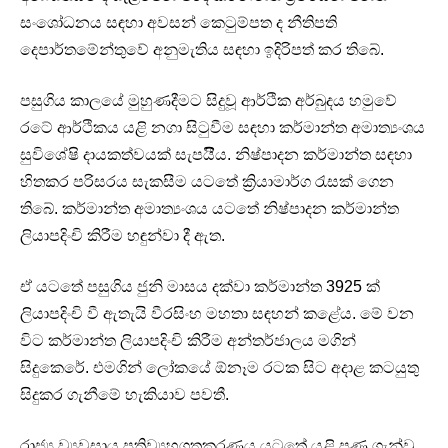
සංශෝධනය සඳහා අවසන් කෙටුම්පත ද නීතිපති
දෙපාර්තමේන්තුවේ අනුමැතිය සඳහා ඉදිරිපත් කර තිබේ.
පසුගිය කාලයේ මුහුණදීමට සිදුවූ ආර්ථික අර්බුදය හමුවේ
රටේ ආර්ථිකය යළි නගා සිටුවීම සඳහා කර්මාන්ත අමාත්‍යංශය
සුවිශේෂි දායකත්වයක් සැපයීිය. නිෂ්පාදන කර්මාන්ත සඳහා
හිතකර පරිසරය සැකසීම යටතේ ක්‍රියාමාර්ග රැසක් ගෙන
තිබේ. කර්මාන්ත අමාත්‍යංශය යටතේ නිෂ්පාදන කර්මාන්ත
ලියාපදිංචි කිරීම හඳුන්වා දී ඇත.
ඒ යටතේ පසුගිය ජුනි මාසය දක්වා කර්මාන්ත 3925 ක්
ලියාපදිංචි වී ඇතැයි වීරසිංහ මහතා සඳහන් කළේය. මේ වන
විට කර්මාන්ත ලියාපදිංචි කිරීම අන්තර්ජාලය මගින්
සිදුකෙරේ. එමගින් ලෝකයේ ඕනෑම රටක සිට අදාළ කටයුතු
සිදුකර ගැනීමේ හැකියාව පවතී.
රාජ්‍ය ව්‍යවසාය ප්‍රතිව්‍යුහගතකරණය යටතේ යළි පණ ගැන්වූ