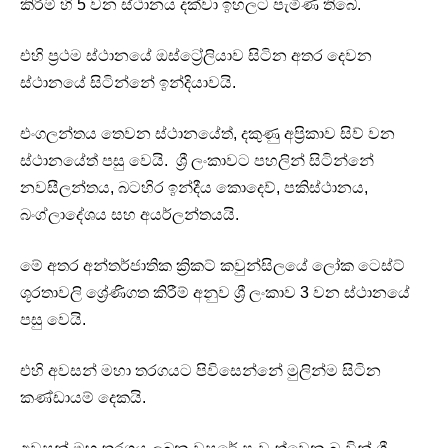
කිරීම් හි 5 වන ස්ථානය දක්වා ඉහලට පැමිණ තිබේ.
එහි ප්‍රථම ස්ථානයේ ඔස්ට්‍රේලියාව සිටින අතර දෙවන
ස්ථානයේ සිටින්නේ ඉන්දියාවයි.
එංගලන්තය තෙවන ස්ථානයේත්, දකුණු අප්‍රිකාව සිව් වන
ස්ථානයේත් පසු වෙයි. ශ්‍රී ලංකාවට පහලින් සිටින්නේ
නවසීලන්තය, බටහිර ඉන්දීය කොදෙව්, පකිස්ථානය,
බංග්ලාදේශය සහ අයර්ලන්තයයි.
මේ අතර අන්තර්ජාතික ක්‍රිකට් කවුන්සිලයේ ලෝක ටෙස්ට්
ශූරතාවලි ශ්‍රේණිගත කිරීම් අනුව ශ්‍රී ලංකාව 3 වන ස්ථානයේ
පසු වෙයි.
එහි අවසන් මහා තරගයට පිවිසෙන්නේ මුලින්ම සිටින
කණ්ඩායම් දෙකයි.