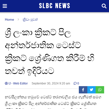
Home
ක්‍රීඩා පුවත්
ශ්‍රී ලංකා ක්‍රිකට් පිල
අන්තර්ජාතික ටෙස්ට්
ක්‍රිකට් ශ්‍රේණිගත කිරීම් හි
තවත් ඉදිරියට
IJ - Web Editor
September 30, 2024 9:20 am
0
නවසීලන්තය හමුවේ ටෙස්ට් තරගාවලිය ජය ගැනීමත් සමග
ශ්‍රී ලංකා ක්‍රිකට් පිල අන්තර්ජාතික ටෙස්ට් ක්‍රිකට් ශ්‍රේණිගත