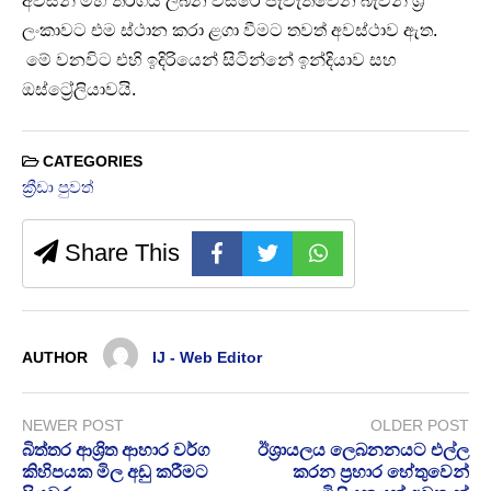
අවසන් මහ තරගය ලබන වසරේ පැවැත්වෙන බැවින් ශ්‍රී
ලංකාවට එම ස්ථාන කරා ළගා වීමට තවත් අවස්ථාව ඇත.
මේ වනවිට එහි ඉදිරියෙන් සිටින්නේ ඉන්දියාව සහ
ඔස්ට්‍රේලියාවයි.
CATEGORIES
ක්‍රීඩා පුවත්
Share This
AUTHOR
IJ - Web Editor
NEWER POST
OLDER POST
බිත්තර ආශ්‍රිත ආහාර වර්ග
ඊශ්‍රායලය ලෙබනනයට එල්ල
කිහිපයක මිල අඩු කරීමට
කරන ප්‍රහාර හේතුවෙන්